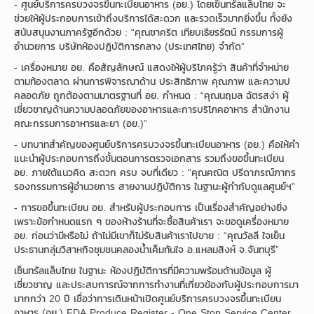
- ศูนย์บริการครบวงจรขึ้นทะเบียนอาหาร (อย.) โดยเซ็นทรัลแล็บไทย จะ
ช่วยให้ผู้ประกอบการเข้าถึงบริการได้สะดวก และรวดเร็วมากยิ่งขึ้น ทั้งยัง
สนับสนุนงานภาครัฐอีกด้วย : “คุณชาคริต เทียบเธียรรัตน์ กรรมการผู้
อำนวยการ บริษัทห้องปฏิบัติการกลาง (ประเทศไทย) จำกัด”
- เครื่องหมาย อย. คือสัญลักษณ์ แสดงให้ผู้บริโภครู้ว่า สินค้าที่จำหน่าย
ตามท้องตลาด ผ่านการพิจารณาด้าน ประสิทธิภาพ คุณภาพ และความป
คลอดภัย ถูกต้องตามมาตรฐานที่ อย. กำหนด : “คุณนฤมล ฉัตรสง่า ผู้
เชี่ยวชาญด้านความปลอดภัยของอาหารและการบริโภคอาหาร สำนักงาน
คณะกรรมการอาหารและยา (อย.)”
- บทบาทสำคัญของศูนย์บริการครบวงจรขึ้นทะเบียนอาหาร (อย.) คือให้คำ
แนะนำผู้ประกอบการถึงขั้นตอนการตรวจเอกสาร รวมถึงขอขึ้นทะเบียน
อย. ภายใต้แนวคิด สะดวก ครบ จบที่เดียว : “คุณคณิต ปรีดาภรณ์ภากร
รองกรรมการผู้อำนวยการ สายงานปฏิบัติการ ในฐานะผู้กำกับดูแลศูนย์ฯ”
- การขอขึ้นทะเบียน อย. สำหรับผู้ประกอบการ เป็นเรื่องสำคัญอย่างยิ่ง
เพราะข้อกำหนดแรก ๆ ของห้างร้านที่จะซื้อสินค้าเรา จะขอดูเครื่องหมาย
อย. ก่อนว่ามีหรือไม่ ถ้าไม่มีเขาก็ไม่รับสินค้าเราไปขาย : “คุณวัลลี ใจเย็น
ประธานกลุ่มวิสาหกิจชุมชนคลองน้ำเค็มทันใจ อ.แหลมสิงห์ จ.จันทบุรี”
เซ็นทรัลแล็บไทย ในฐานะ ห้องปฏิบัติการที่มีความพร้อมด้านข้อมูล ผู้
เชี่ยวชาญ และประสบการณ์จากการทำงานที่เกี่ยวข้องกับผู้ประกอบการมา
มากกว่า 20 ปี เชื่อว่าการเดินหน้าเปิดศูนย์บริการครบวงจรขึ้นทะเบียน
อาหาร (อย.) FDA Produce Register - One Stop Service Center