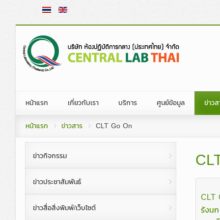
หน้าแรก
เกี่ยวกับเรา
บริการ
ศูนย์ข้อมูล
ข่าวส
ประวัติความเป็นมาโดยย่อ
การทดสอบและตรวจวิเคราะห์ทางห้องป
กฎระเบียบการนำเข้าสิ
ข่าวก
หน้าแรก
ข่าวสาร
CLT Go On
วิสัยทัศน์ พันธกิจ วัตถุประสงค์องค์กร
สอบเทียบเครื่องมือ
ข้อมูลวิชาการ
ข่าวปร
CL
ข่าวกิจกรรม
คณะกรรมการบ
คณะกรรมการและผู้บริหารบริษัท
การฝึกอบรมทางห้องปฏิบัติการ
พระราชบัญญัติและกฎ
ข่าวสื่
ข่าวประชาสัมพันธ์
คณะกรรมการบ
ประมวลจริยธรรม
โปรแกรมทดสอบความชำนาญทางห้องป
จัดซื้อ
CLT 
คณะกรรมการ
นโยบายคุ้มครองข้อมูลส่วนบุคคล
หน่วยตรวจและหน่วยรับรองมาตรฐาน
คลิปข่
ข่าวสื่อสิ่งพิมพ์/เว็บไซต์
รังนก 