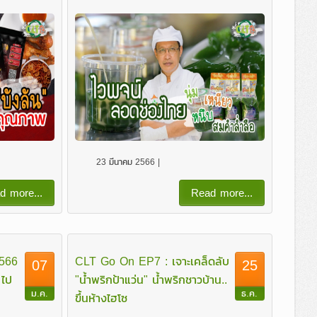
23 มีนาคม 2566 |
d more...
Read more...
2566
CLT Go On EP7 : เจาะเคล็ดลับ
07
25
 ไป
"น้ำพริกป้าแว่น" น้ำพริกชาวบ้าน..
ม.ค.
ธ.ค.
ขึ้นห้างไฮโซ