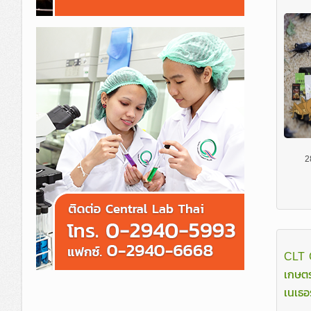
2
CLT 
เกษตร
เนเธอ