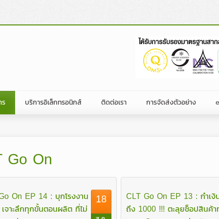
าร
บริการอิเล็กทรอนิกส์
ติดต่อเรา
การจัดส่งตัวอย่าง
ผลิตภัณฑ์อาหาร
ฏิบัติการ
นค้าของประเทศต่างๆ
ิจกรรม
ใบคำขอรับบริการ
บริษัท ห้องปฏิบัติการกลาง (ประเทศไทย) จ
ผลิตภัณฑ์ที่ไม่ใช่อาหาร
ะชาสัมพันธ์
การรับรองที่ได้รับ
ติดต่อสาขา
T Go On
ริษัท
ปฏิทินฝึกอบรม
หมายไทย
อสิ่งพิมพ์/เว็บไซต์
ร่วมงานกับเรา
ริหาร
Food Classification
ฏิบัติการ
จัดจ้าง
Go On EP 14 : บุกโรงงาน
CLT Go On EP 13 : กำเงิน
18
ตรวจสอบ
 GAP,
าว
เจาะลึกทุกขั้นตอนผลิต ที่ไม่
ถึง 1000 !!! ตะลุยช็อปสินค้า
ส.ค.