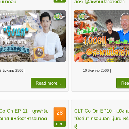
็นมาก่อน
สดๆ @สะพานปลาอ่างศิลา
การผู้อำนวยการ
Go On
ผู้บริหารบริษัทฯ
ปฏิบัติการ
ผู้บริหารหน่วยงานสำนักงานสาขา
รเกษตร
์กร
ผู้บริหารหน่วยงานสนับสนุน
อบรมหลักสูตร มาตรฐานการ
สุขาภิบาลอาหารสำหรับผู้ประกอบ
8 สิงหาคม 2566 |
10 สิงหาคม 2566 |
กิจการและผู้สัมผัสอาหาร แบบ
Read more...
Rea
Online
แผนการจัดการอบรมหลักสูตรการ
Go On EP 11 : บุกฟาร์ม
CLT Go On EP10 : แป้งหมั
28
สุขาภิบาลอาหาร
รีดไทย แหล่งอาหารอนาคต
"บังลัน" กรอบนอก นุ่มใน หร่
มิ.ย.
ฮู้