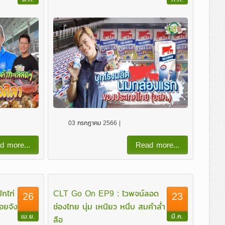
03 กรกฎาคม 2566 |
d more...
Read more...
กไก่
CLT Go On EP9 : ไวพจน์ลอด
26
23
อยจัง
ช่องไทย นุ่ม เหนียว หนึบ สมคำล่ำ
เม.ย.
มี.ค.
ลือ