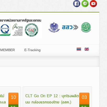
eMEMBER
E-Tracking
ำกัด
ไม่
CLT Go On EP 12 : บุกโรงผลิต
10
03
ทะเล
นม กล่องแรกของไทย (อสค.)
ส.ค.
ก.ค.