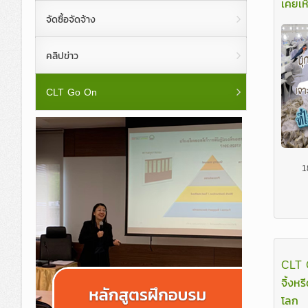
เคยเห
COC, Organic, GMP/HACCP
ทำเนียบ กรรม
รายงานประจำปี
CLT 
จัดซื้อจัดจ้าง
บริการที่ปรึกษาระบบคุณภาพ ทางห้อง
คณะผู้บริหาร
คลิปข่าว
วิจัยและทดสอบปัจจัยการผลิตทางกา
โครงสร้างองค
CLT Go On
วิจัยและพัฒนาเทคโนโลยี
หลักสูตรการสุขาภิบาลอาหาร
1
CLT 
จิ้งห
โลก