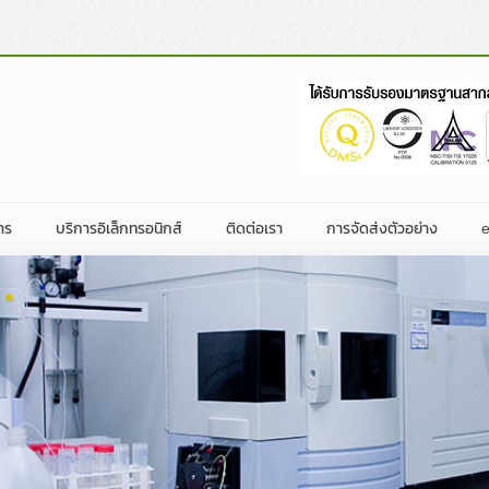
าร
บริการอิเล็กทรอนิกส์
ติดต่อเรา
การจัดส่งตัวอย่าง
ผลิตภัณฑ์อาหาร
ฏิบัติการ
นค้าของประเทศต่างๆ
ิจกรรม
ใบคำขอรับบริการ
บริษัท ห้องปฏิบัติการกลาง (ประเทศไทย) จ
ผลิตภัณฑ์ที่ไม่ใช่อาหาร
ะชาสัมพันธ์
การรับรองที่ได้รับ
ติดต่อสาขา
ริษัท
ปฏิทินฝึกอบรม
หมายไทย
อสิ่งพิมพ์/เว็บไซต์
ร่วมงานกับเรา
ริหาร
Food Classification
ฏิบัติการ
จัดจ้าง
ตรวจสอบ
 GAP,
าว