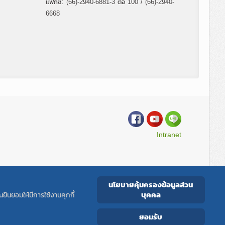
แฟกซ์: (66)-2940-6881-3 ต่อ 100 / (66)-2940-
6668
Intranet
นโยบายคุ้มครองข้อมูลส่วน
Copyright © All rights reserved.
CENTRAL LAB THAI
บุคคล
ยินยอมให้มีการใช้งานคุกกี้
ยอมรับ