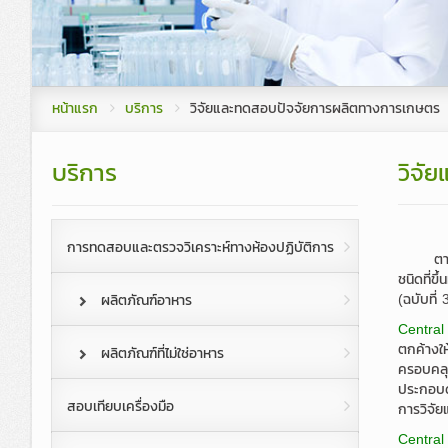
COC, Organic, GMP/HACCP
ทำเนียบ กรรม
รายงานประจำปี
CLT 
บริการที่ปรึกษาระบบคุณภาพ ทางห้อง
คณะผู้บริหาร
วิจัยและทดสอบปัจจัยการผลิตทางกา
โครงสร้างองค
หน้าแรก
บริการ
วิจัยและทดสอบปัจจัยการผลิตทางการเกษตร
วิจัยและพัฒนาเทคโนโลยี
บริการ
วิจั
หลักสูตรการสุขาภิบาลอาหาร
การทดสอบและตรวจวิเคราะห์ทางห้องปฏิบัติการ
ตามพระร
ชนิดที่ข
(ฉบับที่ 
ผลิตภัณฑ์อาหาร
Centra
ตกค้างใ
ผลิตภัณฑ์ที่ไม่ใช่อาหาร
ครอบคลุ
ประกอบด
สอบเทียบเครื่องมือ
การวิจั
Centra