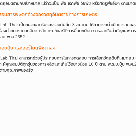
ถุอันตรายกับเป้าหมาย ไม่ว่าจะเป็น พืช โรคพืช วัชพืช หรือศัตรูพืชอื่นๆ ตา
อบสารพิษตกค้างของวัตถุอันตรายทางการเกษตร
 Lab Thai เป็นหน่วยงานรับรองร่วมกับอีก 3 สมาคม ให้สามารถดำเนินการทดลอ
ื่องกำหนดรายละเอียด หลักเกณฑ์และวิธีการขึ้นทะเบียน การออกใบสำคัญและการต
ดชอบ พ.ศ.2552
อบปุ๋ย และฮอร์โมนพืชต่างๆ
Lab Thai สามารถช่วยผู้ประกอบการในการทดสอบ การเลือกวัตถุดิบที่เหมาะสม และ
าะห์คุณสมบัติทุกรุ่นของการผลิตและเก็บไว้อย่างน้อย 10 ปี ตาม พ.ร.บ.ปุ๋ย พ.ศ.2
ตามคุณภาพของรัฐ