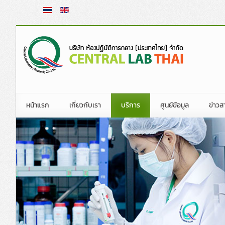
หน้าแรก
เกี่ยวกับเรา
บริการ
ศูนย์ข้อมูล
ข่าวส
ประวัติความเป็นมาโดยย่อ
การทดสอบและตรวจวิเคราะห์ทางห้องป
กฎระเบียบการนำเข้าสิ
ข่าวก
วิสัยทัศน์ พันธกิจ วัตถุประสงค์องค์กร
สอบเทียบเครื่องมือ
ข้อมูลวิชาการ
ข่าวปร
คณะกรรมการบ
คณะกรรมการและผู้บริหารบริษัท
การฝึกอบรมทางห้องปฏิบัติการ
พระราชบัญญัติและกฎ
ข่าวสื่
คณะกรรมการบ
ประมวลจริยธรรม
โปรแกรมทดสอบความชำนาญทางห้องป
จัดซื้อ
คณะกรรมการ
นโยบายคุ้มครองข้อมูลส่วนบุคคล
หน่วยตรวจและหน่วยรับรองมาตรฐาน
คลิปข่