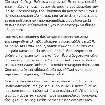
วิธีการปลูก ดินที่ปลูก พื้นที่การเพาะปลูกส่งผลให้พืชกระท่อมสามารถให้
สารสำคัญในใบกระท่อมมากน้อยอย่างไร เพื่อนำไปเป็นฐานข้อมูลในการส่ง
เสริมเกษตรกรในการปลูก หรือ นำไปใช้ผลิต เป็นผลิตภัณฑ์ต่างๆ รวมไป
ถึงการทดสอบผลิตภัณฑ์จากส่วนผสมใบกระท่อม ส่วนใหญ่ผู้ส่งตัวอย่าง
อยากทราบปริมาณสารสำคัญว่าเมื่อผสมไปแล้วจะมีประโยชน์ และได้
สรรพคุณตรงตามที่กำหนดหรือไม่” ผู้อำนวยการสาขากรุงเทพ เซ็นทรัล
แล็บไทย กล่าว
นายอารยะ โรจนวณิชชากร ที่ปรึกษารัฐมนตรีช่วยว่าการกระทรวง
สาธารณสุข เปิดเผยว่า แม้ปัจจุบันกฎหมายจะอนุญาตให้ประชาชนใช้พืช
กระท่อมโดยเสรี แต่ยังไม่ได้อนุญาตให้ใช้ในทางพาณิชย์ โดยเฉพาะการ
แปรรูปเป็นผลิตอาหาร หรือ เครื่องดื่ม ยังจำเป็นต้องขออนุญาตจาก
สำนักงานคณะกรรมการอาหารและยา (อย.) ซึ่งขณะนี้อยู่ระหว่างการร่าง
ข้อกำหนดของกฎหมายกำกับการใช้พืชประท่อมในประเด็นต่างๆ ซึ่งอาจ
ต้องระยะเวลาหลังจากนี้ไม่ต่ำกว่า 1 ปี แต่เชื่อว่าร่างกฎหมายที่เกี่ยวข้องกับ
พืชกระท่อม จะมีแนวทางที่ชัดเจนโดยเร็ว เพราะมีตัวอย่างจากการออก
กฎหมายกำกับกัญชง-กัญชา ไปก่อนหน้านี้แล้ว
“เราห่วง 2 เรื่อง คือ ปริมาณ และ การกล่าวอ้าง ถ้าเรากินใบประท่อม
บางทีเรากินเราเคี้ยว เราจะรู้ว่าเรากินไปมากน้อยแค่ไหน แต่พอเป็นอาหาร
เราเอาใบกระท่อมไปสกัดเป็นสารสำคัญ เอาไปใส่ในผลิตภันฑ์ต่างๆ เราไม่รู้
เลยว่ามีมากน้อยแค่ไหน ตรงนี้กระทรวงสาธารณสุขเป็นห่วง จึงต้องเข้ามา
กำกับดูแล” ที่ปรึกษารัฐมนตรีช่วยว่าการกระทรวงสาธารณสุข กล่าว