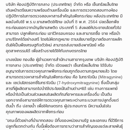
บริษัท ห้องปฏิบัติการกลาง (ประเทศไทย) จำกัด หรือ เซ็นทรัลแล็บไทย
เดินหน้าเตรียมความพร้อมด้านเครื่องมือ และการตรวจทดสอบทางห้อง
ปฏิบัติการในการตรวจสอบหาสารสำคัญในพืชกระท่อม หลังประเทศไทย มี
ผลบังคับใช้ พ.ร.บ.ยาเสพติดให้โทษ ฉบับที่ 8 พ.ศ. 2564 ปลดล็อกพืช
กระท่อมออกจากบัญชียาเสพติด ประเภทที่ 5 ส่งผลให้ประชาชนโดยทั่วไป
สามารถ ปลูกพืชกระท่อม เอาไว้ครอบครอง และสามารถซื้อ ขาย หรือนำ
มาบริโภคได้อย่างเสรี โดยไม่ผิดกฎหมาย ตามนโยบายรัฐบาลต้องการผลัก
ดันให้เป็นพืชเศรษฐกิจตัวใหม่ สามารถส่งขายเชิงพาณิชย์ หรือ
อุตสาหกรรมได้ เพื่อสร้างรายได้ให้กับเกษตรกรไทย
นางชม้อย ทองลือ ผู้อำนวยการสำนักงานสาขากรุงเทพ บริษัท ห้องปฏิบัติ
การกลาง (ประเทศไทย) จำกัด เปิดเผยว่า เซ็นทรัลแล็บไทย ได้รับใบ
อนุญาตในการตรวจคุณภาพพืชกระท่อมถูกต้องตามกฎหมายแล้ว โดย
สามารถตรวจหาสารสำคัญในพืชกระท่อม คือ ไมทราไจนีน (Mitragynine)
และ เซเว่นไฮดรอกซี่ไมทราไจนีน (7-hydroxymitragynine) ซึ่งเป็นกลุ่ม
สารที่ผู้ผลิตสามารถไปนำใช้ประโยชน์ในด้านต่างๆได้ เช่น ทางการแพทย์
หรือนำไปเป็นส่วนส่วนผสมในผลิตภัณฑ์อาหารและเครื่องดื่ม เป็นต้น
นอกจากยังสามารถให้การตรวจคุณภาพระหว่างกระบวนการปลูกตั้งแต่
ต้นน้ำ ถึง ปลายน้ำ เพื่อให้เกษตรกร ผู้ประกอบการ มีความมั่นใจใน
คุณภาพของผลผลิตจากพืชกระท่อม
“ขณะนี้ตัวอย่างที่นำมาทดสอบ มีทั้งของหน่วยงานรัฐ และเอกชน ที่มีวิธีการ
ปลูกที่แตกต่างกัน ทั้งนี้เพื่อต้องการทราบว่าสารสำคัญของแต่ละสายพันธ์ุ